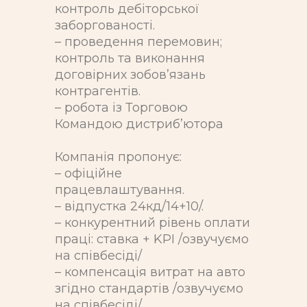
контроль дебіторської
заборгованості.
– проведення перемовин;
контроль та виконання
договірних зобов’язань
контрагентів.
– робота із Торговою
Командою дистриб’ютора
Компанія пропонує:
– офіційне
працевлаштування.
– відпустка 24кд/14+10/.
– конкурентний рівень оплати
праці: ставка + KPI /озвучуємо
на співбесіді/
– компенсація витрат на авто
згідно стандартів /озвучуємо
на співбесіді/