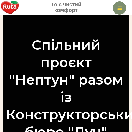
Перейти
То є чистий
Mai
до
комфорт
вмісту
Me
Спільний
проєкт
"Нептун" разом
із
Конструкторськ
бюро "Луч"